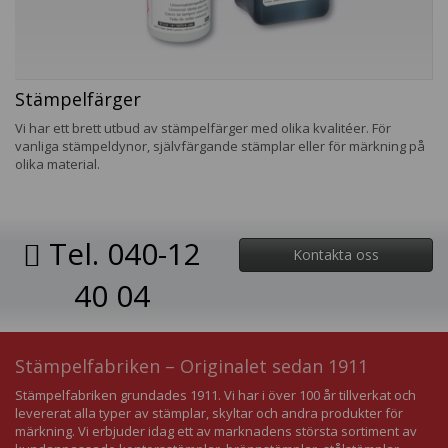
Stämpelfärger
Vi har ett brett utbud av stämpelfärger med olika kvalitéer. För
vanliga stämpeldynor, självfärgande stämplar eller för märkning på
olika material.
Tel. 040-12
Kontakta oss
40 04
Stämpelfabriken – Originalet sedan 1911
Stämpelfabriken grundades 1911. Vi har i över 100 år tillverkat och
levererat alla typer av stämplar, skyltar och andra produkter för
märkning. Vi erbjuder idag ett av marknadens största sortiment av