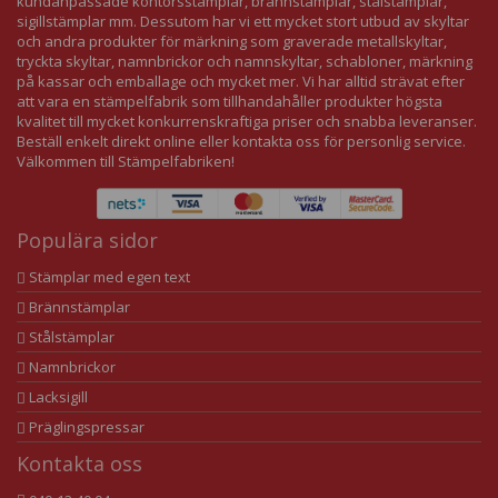
kundanpassade kontorsstämplar, brännstämplar, stålstämplar,
sigillstämplar mm. Dessutom har vi ett mycket stort utbud av skyltar
och andra produkter för märkning som graverade metallskyltar,
tryckta skyltar, namnbrickor och namnskyltar, schabloner, märkning
på kassar och emballage och mycket mer. Vi har alltid strävat efter
att vara en stämpelfabrik som tillhandahåller produkter högsta
kvalitet till mycket konkurrenskraftiga priser och snabba leveranser.
Beställ enkelt direkt online eller kontakta oss för personlig service.
Välkommen till Stämpelfabriken!
Populära sidor
Stämplar med egen text
Brännstämplar
Stålstämplar
Namnbrickor
Lacksigill
Präglingspressar
Kontakta oss