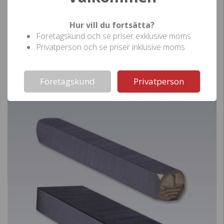
Hur vill du fortsätta?
Företagskund och se priser exklusive moms
Brännstämplar Trä, plast, läder
Privatperson och se priser inklusive moms
Vi tillverkar din brännstämpel med valfri design. Brännmärk enkelt i
Not valid!
!
material som trä, läder, plast eller liknande. Kan beställas med
elektrisk eller manuell uppvärmning.
Företagskund
Privatperson