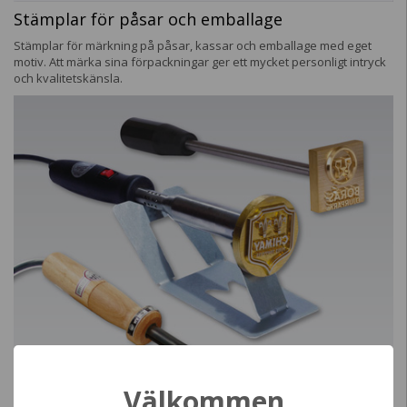
Stämplar för påsar och emballage
Stämplar för märkning på påsar, kassar och emballage med eget
motiv. Att märka sina förpackningar ger ett mycket personligt intryck
och kvalitetskänsla.
Välkommen