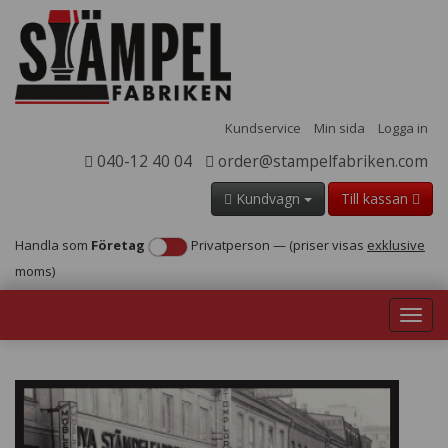
Kundservice
Min sida
Logga in
040-12 40 04
order@stampelfabriken.com
Kundvagn
Till kassan
Handla som
Företag
Privatperson
—
(priser visas
exklusive
moms)
Toggl
navig