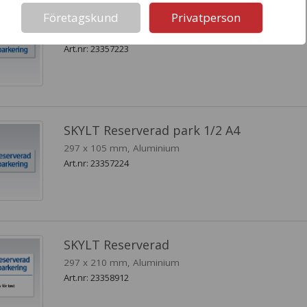
SKYLT Reserverad park 1/2 A3
Företagskund
Privatperson
420 x 148 mm, Aluminium
Art.nr: 23357223
SKYLT Reserverad park 1/2 A4
297 x 105 mm, Aluminium
Art.nr: 23357224
SKYLT Reserverad
297 x 210 mm, Aluminium
Art.nr: 23358912