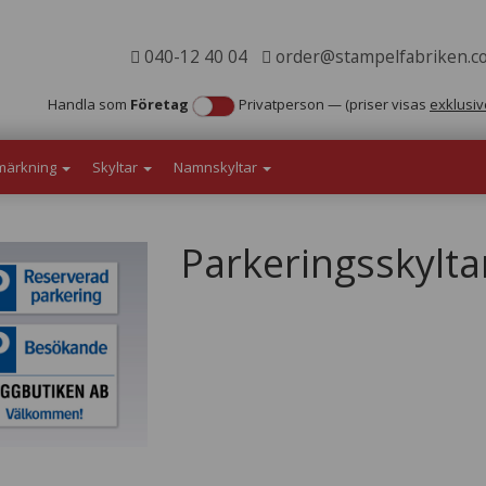
040-12 40 04
order@stampelfabriken.c
Handla som
Företag
Privatperson
—
(priser visas
exklusiv
märkning
Skyltar
Namnskyltar
Parkeringsskylta