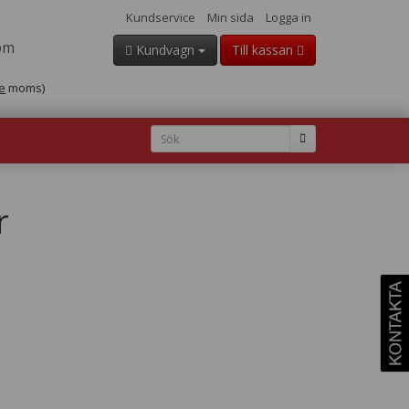
Kundservice
Min sida
Logga in
om
Kundvagn
Till kassan
e
moms)
r