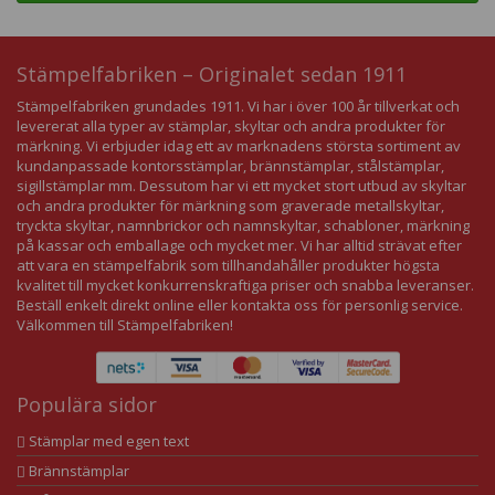
Stämpelfabriken – Originalet sedan 1911
Stämpelfabriken grundades 1911. Vi har i över 100 år tillverkat och
levererat alla typer av stämplar, skyltar och andra produkter för
märkning. Vi erbjuder idag ett av marknadens största sortiment av
kundanpassade kontorsstämplar, brännstämplar, stålstämplar,
sigillstämplar mm. Dessutom har vi ett mycket stort utbud av skyltar
och andra produkter för märkning som graverade metallskyltar,
tryckta skyltar, namnbrickor och namnskyltar, schabloner, märkning
på kassar och emballage och mycket mer. Vi har alltid strävat efter
att vara en stämpelfabrik som tillhandahåller produkter högsta
kvalitet till mycket konkurrenskraftiga priser och snabba leveranser.
Beställ enkelt direkt online eller kontakta oss för personlig service.
Välkommen till Stämpelfabriken!
Populära sidor
Stämplar med egen text
Brännstämplar