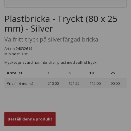
Plastbricka - Tryckt (80 x 25
mm) - Silver
Valfritt tryck på silverfärgad bricka
Art.nr: 24032614
Min.best: 1 st
Mycket prisvärd namnbricka i plast med valfritt tryck.
Antal st
1
5
10
25
Pris (
)
210,00
151,25
115,00
90,00
inkl moms
Beställ denna produkt