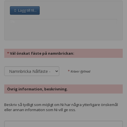
Lägg till fil...
0%
complete
*
Väl önskat fäste på namnbrickan:
*
Kräver ifyllnad
Övrig information, beskrivning.
Beskriv så tydligt som möjligt om Ni har några ytterligare önskemål
eller annan information som Ni vill ge oss.