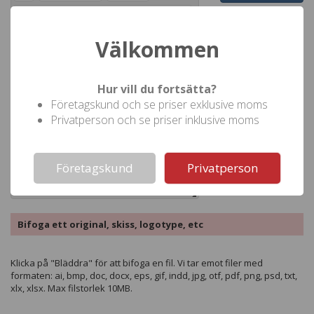
Ram
Infoga datum
Välkommen
Hur vill du fortsätta?
Företagskund och se priser exklusive moms
Privatperson och se priser inklusive moms
Not valid!
!
Företagskund
Privatperson
Bifoga ett original, skiss, logotype, etc
Klicka på "Bläddra" för att bifoga en fil. Vi tar emot filer med
formaten: ai, bmp, doc, docx, eps, gif, indd, jpg, otf, pdf, png, psd, txt,
xlx, xlsx. Max filstorlek 10MB.