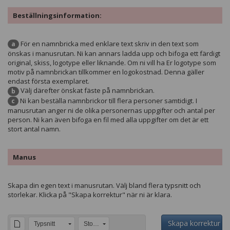
Beställningsinformation:
För en namnbricka med enklare text skriv in den text som
a
önskas i manusrutan. Ni kan annars ladda upp och bifoga ett färdigt
original, skiss, logotype eller liknande. Om ni vill ha Er logotype som
motiv på namnbrickan tillkommer en logokostnad. Denna gäller
endast första exemplaret.
Välj därefter önskat fäste på namnbrickan.
b
Ni kan beställa namnbrickor till flera personer samtidigt. I
c
manusrutan anger ni de olika personernas uppgifter och antal per
person. Ni kan även bifoga en fil med alla uppgifter om det är ett
stort antal namn.
Manus
Skapa din egen text i manusrutan. Välj bland flera typsnitt och
storlekar. Klicka på "Skapa korrektur" när ni är klara.
Skapa korrektur
Typsnitt
Storlek