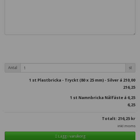
Antal
st
1
st Plastbricka - Tryckt (80 x 25 mm) - Silver á
210,00
216,25
1 st Namnbricka Nålfäste á
6,25
6,25
Totalt:
216,25
kr
inkl moms
Lägg i varukorg