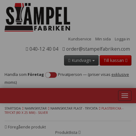
Kundservice
Min sida
Logga in
040-12 40 04
order@stampelfabriken.com
Kundvagn
Till kassan
Handla som
Företag
Privatperson
—
(priser visas
exklusive
moms)
Toggl
navig
STARTSIDA
NAMNSKYLTAR
NAMNSKYLTAR PLAST - TRYCKTA
PLASTBRICKA -
TRYCKT (80 X 25 MM) - SILVER
Föregående produkt
Produktlista