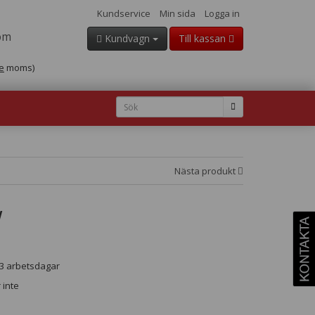
Kundservice
Min sida
Logga in
om
Kundvagn
Till kassan
e
moms)
Nästa produkt
W
- 3 arbetsdagar
 inte