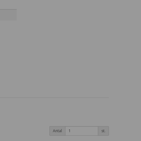
Antal
st.