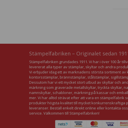
Stämpelfabriken – Originalet sedan 191
Stämpelfabriken grundades 1911. Vi har i över 100 år till
levererat alla typer av stämplar, skyltar och andra produ
Vi erbjuder idag ett av marknadens största sortiment 
kontorsstämplar, brännstämplar, stålstämplar, sigillstäm
Dessutom har vi ett mycket stort utbud av skyltar och an
märkning som graverade metallskyltar, tryckta skyltar, 
namnskyltar, schabloner, märkning på kassar och embal
mer. Vi har alltid strävat efter att vara en stämpelfabrik 
produkter högsta kvalitet till mycket konkurrenskraftiga
leveranser. Beställ enkelt direkt online eller kontakta oss
service. Välkommen till Stämpelfabriken!