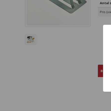
Antal s
Pris (
in
Bestä