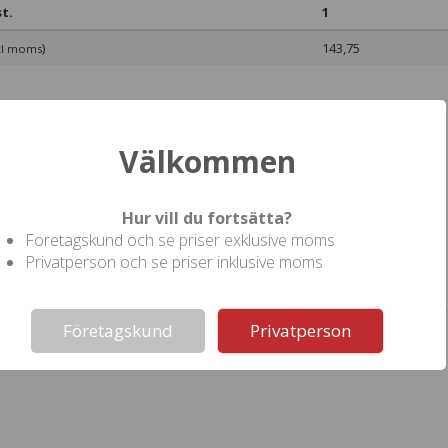
t.
1
)
143,75
kl moms
Välkommen
Hur vill du fortsätta?
Företagskund och se priser exklusive moms
Privatperson och se priser inklusive moms
ll denna produkt
Not valid!
!
Företagskund
Privatperson