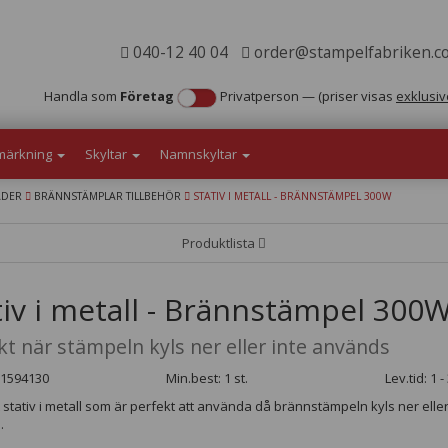
040-12 40 04
order@stampelfabriken.c
Handla som
Företag
Privatperson
—
(priser visas
exklusiv
märkning
Skyltar
Namnskyltar
ÄDER
BRÄNNSTÄMPLAR TILLBEHÖR
STATIV I METALL - BRÄNNSTÄMPEL 300W
Produktlista
tiv i metall - Brännstämpel 300
kt när stämpeln kyls ner eller inte används
161594130
Min.best: 1 st.
Lev.tid: 1 
 stativ i metall som är perfekt att använda då brännstämpeln kyls ner eller
.