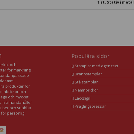
1
st. Stativ i meta
1
Populära sidor
verkat och
Stämplar med egen text
kter för märkning.
Brännstämplar
av kundanpassade
plar mm.
Stålstämplar
dra produkter för
Namnbrickor
namnbrickor och
lage och mycket
Lacksigill
som tillhandahåller
Präglingspressar
 priser och snabba
 för personlig