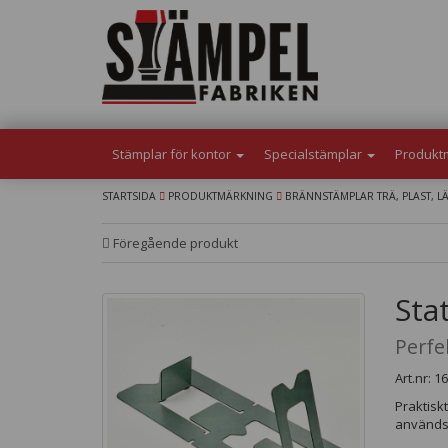
Stämplar för kontor
Specialstämplar
Produkt
STARTSIDA
PRODUKTMÄRKNING
BRÄNNSTÄMPLAR TRÄ, PLAST, L
Föregående produkt
Sta
Perfe
Art.nr: 
Praktiskt
används