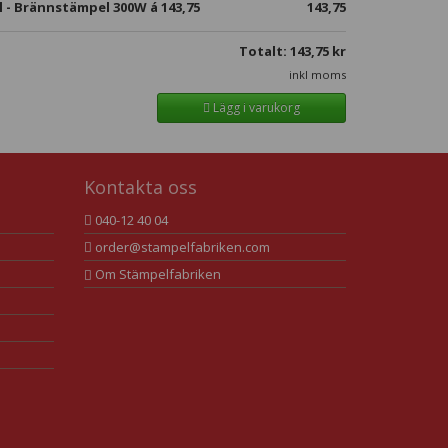
ll - Brännstämpel 300W á
143,75
143,75
Totalt:
143,75
kr
inkl moms
Lägg i varukorg
Kontakta oss
040-12 40 04
order@stampelfabriken.com
Om Stämpelfabriken