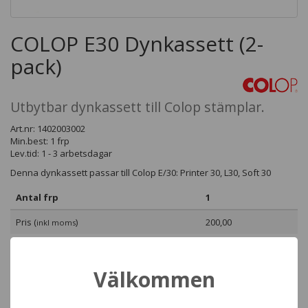
COLOP E30 Dynkassett (2-
pack)
Utbytbar dynkassett till Colop stämplar.
Art.nr: 1402003002
Min.best: 1 frp
Lev.tid: 1 - 3 arbetsdagar
Denna dynkassett passar till Colop E/30: Printer 30, L30, Soft 30
Antal frp
1
Pris (
)
200,00
inkl moms
Välkommen
Beställ denna produkt