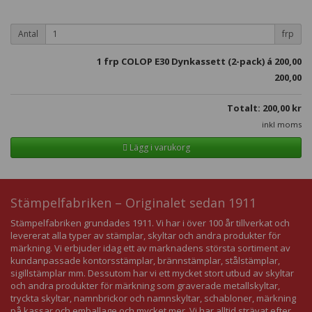
Antal
frp
1
frp COLOP E30 Dynkassett (2-pack) á
200,00
200,00
Totalt:
200,00
kr
inkl moms
Lägg i varukorg
Stämpelfabriken – Originalet sedan 1911
Stämpelfabriken grundades 1911. Vi har i över 100 år tillverkat och
levererat alla typer av stämplar, skyltar och andra produkter för
märkning. Vi erbjuder idag ett av marknadens största sortiment av
kundanpassade kontorsstämplar, brännstämplar, stålstämplar,
sigillstämplar mm. Dessutom har vi ett mycket stort utbud av skyltar
och andra produkter för märkning som graverade metallskyltar,
tryckta skyltar, namnbrickor och namnskyltar, schabloner, märkning
på kassar och emballage och mycket mer. Vi har alltid strävat efter