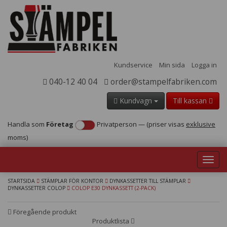
Kundservice
Min sida
Logga in
040-12 40 04
order@stampelfabriken.com
Kundvagn
Till kassan
Handla som
Företag
Privatperson
—
(priser visas
exklusive
moms)
Toggl
navig
STARTSIDA
STÄMPLAR FÖR KONTOR
DYNKASSETTER TILL STÄMPLAR
DYNKASSETTER COLOP
COLOP E30 DYNKASSETT (2-PACK)
Föregående produkt
Produktlista