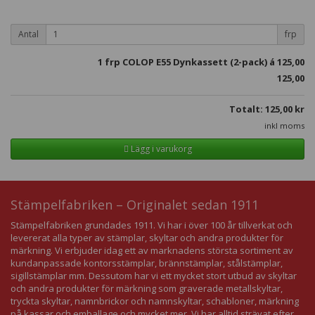
Antal
frp
1
frp COLOP E55 Dynkassett (2-pack) á
125,00
125,00
Totalt:
125,00
kr
inkl moms
Lägg i varukorg
Stämpelfabriken – Originalet sedan 1911
Stämpelfabriken grundades 1911. Vi har i över 100 år tillverkat och
levererat alla typer av stämplar, skyltar och andra produkter för
märkning. Vi erbjuder idag ett av marknadens största sortiment av
kundanpassade kontorsstämplar, brännstämplar, stålstämplar,
sigillstämplar mm. Dessutom har vi ett mycket stort utbud av skyltar
och andra produkter för märkning som graverade metallskyltar,
tryckta skyltar, namnbrickor och namnskyltar, schabloner, märkning
på kassar och emballage och mycket mer. Vi har alltid strävat efter