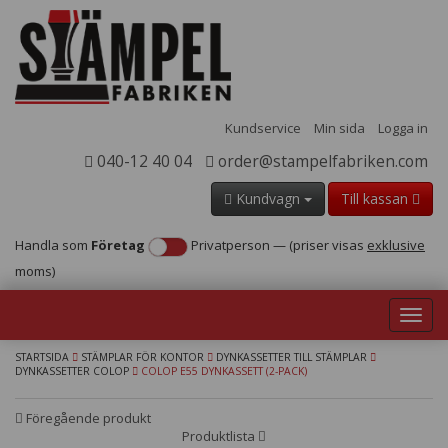
Kundservice
Min sida
Logga in
040-12 40 04
order@stampelfabriken.com
Kundvagn
Till kassan
Handla som
Företag
Privatperson
—
(priser visas
exklusive
moms)
Toggl
navig
STARTSIDA
STÄMPLAR FÖR KONTOR
DYNKASSETTER TILL STÄMPLAR
DYNKASSETTER COLOP
COLOP E55 DYNKASSETT (2-PACK)
Föregående produkt
Produktlista