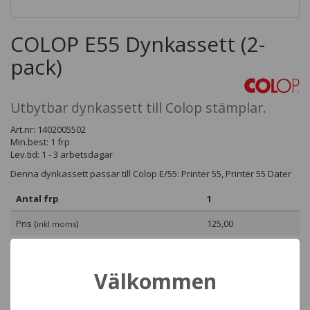
COLOP E55 Dynkassett (2-
pack)
Utbytbar dynkassett till Colop stämplar.
Art.nr: 1402005502
Min.best: 1 frp
Lev.tid: 1 - 3 arbetsdagar
Denna dynkassett passar till Colop E/55: Printer 55, Printer 55 Dater
Antal frp
1
Pris (
)
125,00
inkl moms
Välkommen
Beställ denna produkt