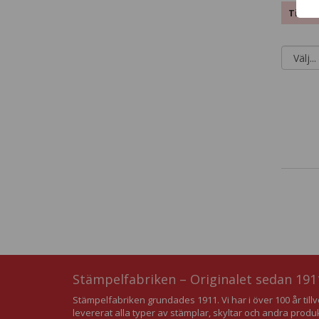
Tillva
Stämpelfabriken – Originalet sedan 191
Stämpelfabriken grundades 1911. Vi har i över 100 år till
levererat alla typer av stämplar, skyltar och andra produ