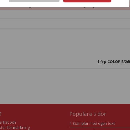
l: Arkivbeständig eller snabbtorkande infärgning
1
frp COLOP E/260
1
Populära sidor
verkat och
Stämplar med egen text
kter för märkning.