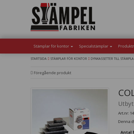
Stämplar för kontor
Specialstämplar
Produkt
STARTSIDA
STÄMPLAR FÖR KONTOR
DYNKASSETTER TILL STÄMPL
Föregående produkt
COL
Utbyt
Art.nr: 
Denna dy
Antal 