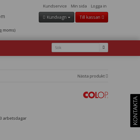
Kundservice
Min sida
Logga in
om
Kundvagn
Till kassan
e
moms)
Nästa produkt
- 3 arbetsdagar