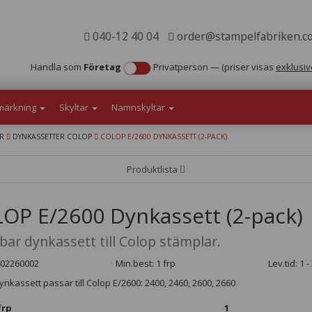
040-12 40 04
order@stampelfabriken.c
Handla som
Företag
Privatperson
—
(priser visas
exklusiv
märkning
Skyltar
Namnskyltar
AR
DYNKASSETTER COLOP
COLOP E/2600 DYNKASSETT (2-PACK)
Produktlista
OP E/2600 Dynkassett (2-pack)
bar dynkassett till Colop stämplar.
1402260002
Min.best: 1 frp
Lev.tid: 1 
nkassett passar till Colop E/2600: 2400, 2460, 2600, 2660
frp
1