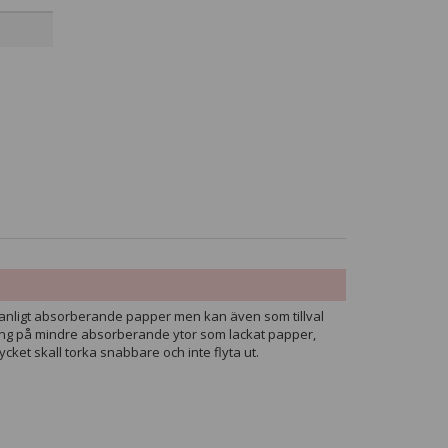
 vanligt absorberande papper men kan även som tillval
pling på mindre absorberande ytor som lackat papper,
ket skall torka snabbare och inte flyta ut.