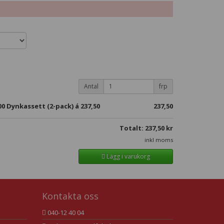
Antal
frp
0 Dynkassett (2-pack) á
237,50
237,50
Totalt:
237,50
kr
inkl moms
Lägg i varukorg
Kontakta oss
040-12 40 04