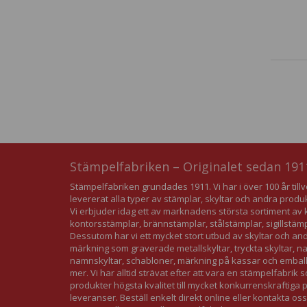
Stämpelfabriken – Originalet sedan 191
Stämpelfabriken grundades 1911. Vi har i över 100 år till
levererat alla typer av stämplar, skyltar och andra produ
Vi erbjuder idag ett av marknadens största sortiment 
kontorsstämplar, brännstämplar, stålstämplar, sigillstäm
Dessutom har vi ett mycket stort utbud av skyltar och an
märkning som graverade metallskyltar, tryckta skyltar, 
namnskyltar, schabloner, märkning på kassar och embal
mer. Vi har alltid strävat efter att vara en stämpelfabrik 
produkter högsta kvalitet till mycket konkurrenskraftiga
leveranser. Beställ enkelt direkt online eller kontakta oss