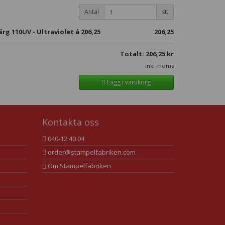
Antal
st.
rg 110UV - Ultraviolet á
206,25
206,25
Totalt:
206,25
kr
inkl moms
Lägg i varukorg
Kontakta oss
040-12 40 04
order@stampelfabriken.com
Om Stämpelfabriken