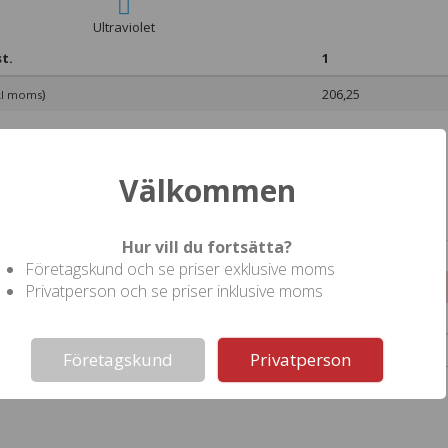
Ultraviolet
t.
1
)
206,25
kl moms
Välkommen
ll denna produkt
Hur vill du fortsätta?
Företagskund och se priser exklusive moms
torlek på förpackning:
Privatperson och se priser inklusive moms
Not valid!
!
Företagskund
Privatperson