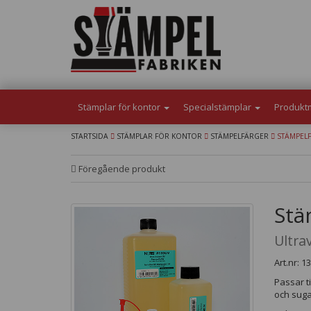
Stämplar för kontor
Specialstämplar
Produkt
STARTSIDA
STÄMPLAR FÖR KONTOR
STÄMPELFÄRGER
STÄMPELF
Föregående produkt
Stä
Ultra
Art.nr: 1
Passar t
och suga