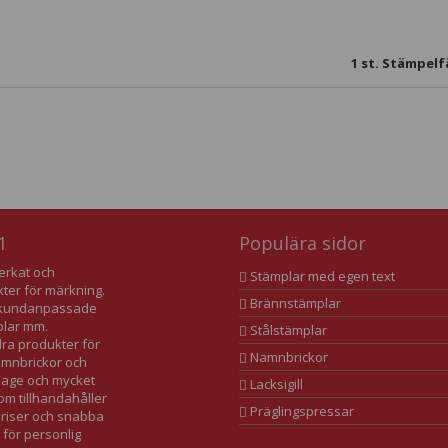
1
st. Stämpelfä
1
Populära sidor
verkat och
Stämplar med egen text
kter för märkning.
Brännstämplar
av kundanpassade
plar mm.
Stålstämplar
dra produkter för
Namnbrickor
namnbrickor och
lage och mycket
Lacksigill
som tillhandahåller
Präglingspressar
 priser och snabba
 för personlig