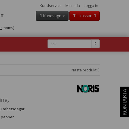
Kundservice
Min sida
Logga in
om
Kundvagn
Till kassan
e
moms)
Nästa produkt
ing.
- 3 arbetsdagar
t papper