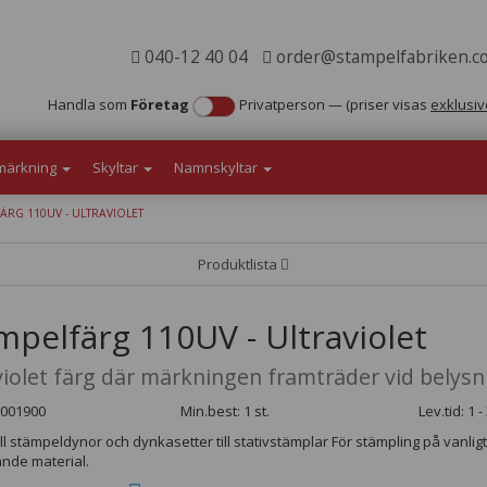
040-12 40 04
order@stampelfabriken.c
Handla som
Företag
Privatperson
—
(priser visas
exklusiv
märkning
Skyltar
Namnskyltar
ÄRG 110UV - ULTRAVIOLET
Produktlista
mpelfärg 110UV - Ultraviolet
violet färg där märkningen framträder vid belysn
3001900
Min.best: 1 st.
Lev.tid: 1 
ill stämpeldynor och dynkasetter till stativstämplar För stämpling på vanlig
nde material.