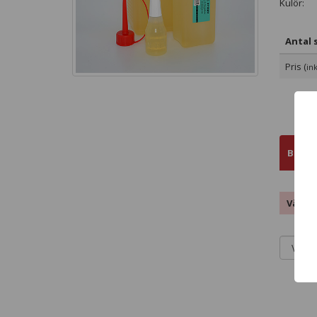
Kulör:
Antal s
Pris (
in
Bestä
Välj s