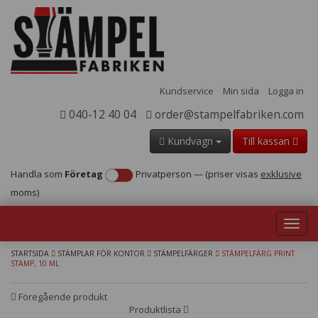
Kundservice
Min sida
Logga in
040-12 40 04
order@stampelfabriken.com
Kundvagn
Till kassan
Handla som
Företag
Privatperson
—
(priser visas
exklusive
moms)
Toggl
navig
STARTSIDA
STÄMPLAR FÖR KONTOR
STÄMPELFÄRGER
STÄMPELFÄRG PRINT
STAMP, 10 ML
Föregående produkt
Produktlista