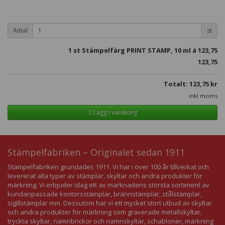
Antal
st
1
st Stämpelfärg PRINT STAMP, 10 ml á
123,75
123,75
Totalt:
123,75
kr
inkl moms
Lägg i varukorg
Stämpelfabriken – Originalet sedan 1911
Stämpelfabriken grundades 1911. Vi har i över 100 år tillverkat och
levererat alla typer av stämplar, skyltar och andra produkter för
märkning. Vi erbjuder idag ett av marknadens största sortiment av
kundanpassade kontorsstämplar, brännstämplar, stålstämplar,
sigillstämplar mm. Dessutom har vi ett mycket stort utbud av skyltar
och andra produkter för märkning som graverade metallskyltar,
tryckta skyltar, namnbrickor och namnskyltar, schabloner, märkning