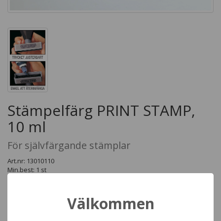
Stämpelfärg PRINT STAMP,
10 ml
För självfärgande stämplar
Art.nr: 13010110
Min.best: 1 st
Lev.tid: 1 - 3 arbetsdagar
Återinfärgningsfärg för PRINT STAMP Självfärgande stämplar
Välkommen
Kulör