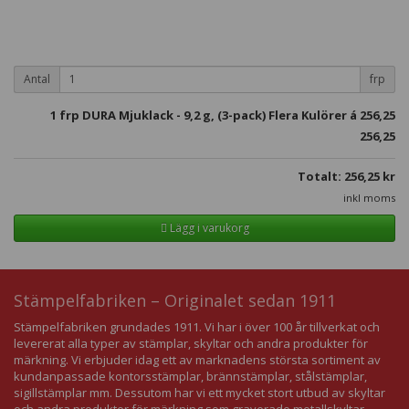
Antal
frp
1
frp DURA Mjuklack - 9,2 g, (3-pack) Flera Kulörer á
256,25
256,25
Totalt:
256,25
kr
inkl moms
Lägg i varukorg
Stämpelfabriken – Originalet sedan 1911
Stämpelfabriken grundades 1911. Vi har i över 100 år tillverkat och
levererat alla typer av stämplar, skyltar och andra produkter för
märkning. Vi erbjuder idag ett av marknadens största sortiment av
kundanpassade kontorsstämplar, brännstämplar, stålstämplar,
sigillstämplar mm. Dessutom har vi ett mycket stort utbud av skyltar
och andra produkter för märkning som graverade metallskyltar,