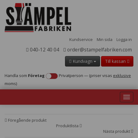
Kundservice
Min sida
Logga in
040-12 40 04
order@stampelfabriken.com
Kundvagn
Till kassan
Handla som
Företag
Privatperson
—
(priser visas
exklusive
moms)
Toggl
navig
Föregående produkt
Produktlista
Nästa produkt