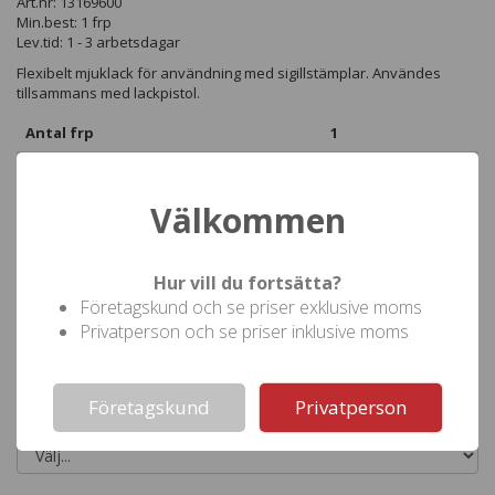
Art.nr: 13169600
Min.best: 1 frp
Lev.tid: 1 - 3 arbetsdagar
Flexibelt mjuklack för användning med sigillstämplar. Användes
tillsammans med lackpistol.
Antal frp
1
Pris (
)
256,25
inkl moms
Välkommen
Hur vill du fortsätta?
Företagskund och se priser exklusive moms
Beställ denna produkt
Privatperson och se priser inklusive moms
Not valid!
!
Välj kulör
Företagskund
Privatperson