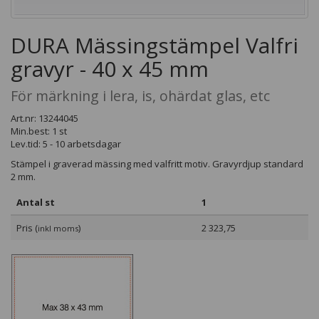
DURA Mässingstämpel Valfri
gravyr - 40 x 45 mm
För märkning i lera, is, ohärdat glas, etc
Art.nr: 13244045
Min.best: 1 st
Lev.tid: 5 - 10 arbetsdagar
Stämpel i graverad mässing med valfritt motiv. Gravyrdjup standard
2 mm.
Antal st
1
Pris (
)
2 323,75
inkl moms