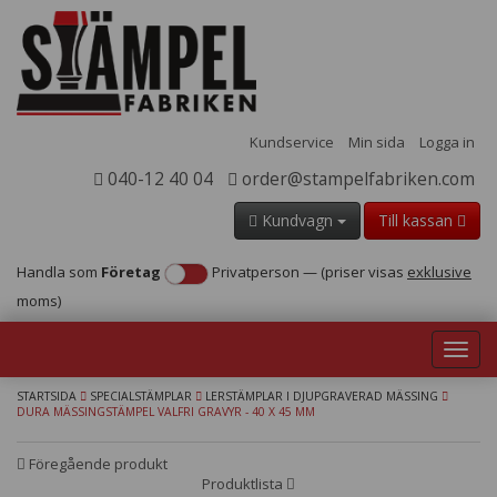
Kundservice
Min sida
Logga in
040-12 40 04
order@stampelfabriken.com
Kundvagn
Till kassan
Handla som
Företag
Privatperson
—
(priser visas
exklusive
moms)
Toggl
navig
STARTSIDA
SPECIALSTÄMPLAR
LERSTÄMPLAR I DJUPGRAVERAD MÄSSING
DURA MÄSSINGSTÄMPEL VALFRI GRAVYR - 40 X 45 MM
Föregående produkt
Produktlista