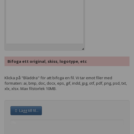
Bifoga ett original, skiss, logotype, etc
Klicka på "Bläddra" för att bifoga en fil. Vi tar emot filer med
formaten: ai, bmp, doc, docx, eps, gif, indd, jpg, otf, pdf, png, psd, txt,
xlx, xlsx. Max filstorlek 10MB.
Lägg till fil...
0%
complete