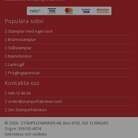
Populära sidor
Stämplar med egen text
Brännstämplar
Stålstämplar
Namnbrickor
Lacksigill
Präglingspressar
Kontakta oss
040-12 40 04
order@stampelfabriken.com
Om Stämpelfabriken
© 2026 - STÄMPELFABRIKEN AB, Box 4103, 203 12 MALMÖ
Org.nr. 556103-4074
Sekretess och cookies