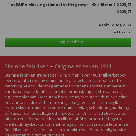
1
st DURA Mässingstämpel Valfri gravyr - 40 x 45 mm á
2 323,75
2 323,75
Totalt:
2 323,75
kr
inkl moms
Lägg i varukorg
Stämpelfabriken – Originalet sedan 1911
Stämpelfabriken grundades 1911. Vi har i över 100 år tillverkat och
levererat alla typer av stämplar, skyltar och andra produkter för
märkning. Vi erbjuder idag ett av marknadens största sortiment av
kundanpassade kontorsstämplar, brännstämplar, stålstämplar,
sigillstämplar mm. Dessutom har vi ett mycket stort utbud av skyltar
och andra produkter för märkning som graverade metallskyltar,
tryckta skyltar, namnbrickor och namnskyltar, schabloner, märkning
på kassar och emballage och mycket mer. Vi har alltid strävat efter
att vara en stämpelfabrik som tillhandahåller produkter högsta
kvalitet till mycket konkurrenskraftiga priser och snabba leveranser.
Beställ enkelt direkt online eller kontakta oss för personlig service.
Välkommen till Stämpelfabriken!