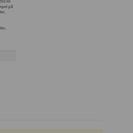
250 ml
mpel på
der,
der,