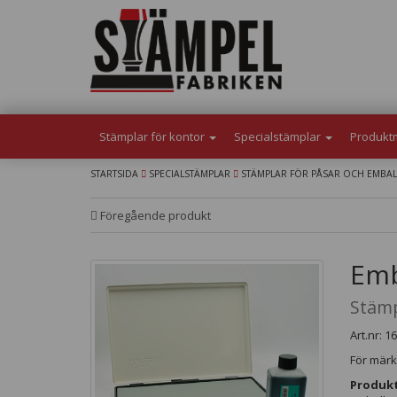
Stämplar för kontor
Specialstämplar
Produkt
STARTSIDA
SPECIALSTÄMPLAR
STÄMPLAR FÖR PÅSAR OCH EMBA
Föregående produkt
Emb
Stämp
Art.nr: 1
För märk
Produkt