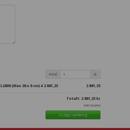
Antal
st.
2808 (Max 28 x 8 cm) á
2 881,25
2 881,25
Totalt:
2 881,25
kr
inkl moms
Lägg i varukorg