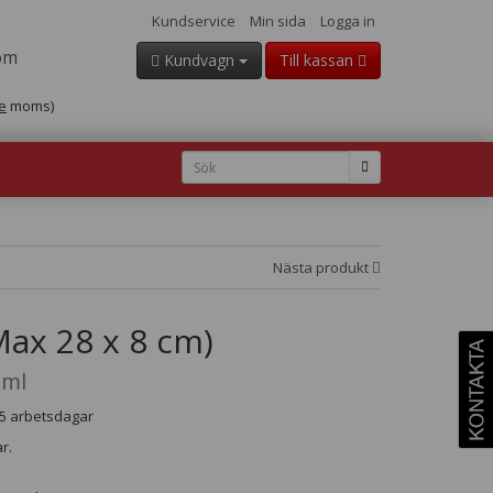
Kundservice
Min sida
Logga in
om
Kundvagn
Till kassan
e
moms)
Nästa produkt
ax 28 x 8 cm)
 ml
- 5 arbetsdagar
r.