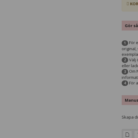
KOR
Gör så
För e
1
original,
exemplar
Välj 
2
eller lac
Om Ni
3
informat
För a
4
Manu
Skapa din