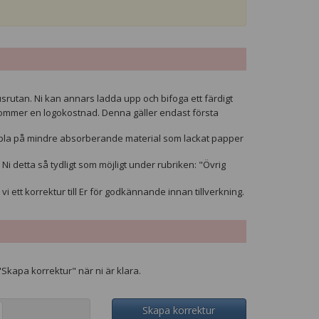
rutan. Ni kan annars ladda upp och bifoga ett färdigt
illkommer en logokostnad. Denna gäller endast första
ämpla på mindre absorberande material som lackat papper
Ni detta så tydligt som möjligt under rubriken: "Övrig
 vi ett korrektur till Er för godkännande innan tillverkning.
"Skapa korrektur" när ni är klara.
Skapa korrektur