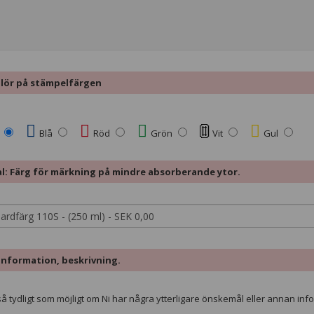
lete
ulör på stämpelfärgen
Blå
Röd
Grön
Vit
Gul
val: Färg för märkning på mindre absorberande ytor.
information, beskrivning.
å tydligt som möjligt om Ni har några ytterligare önskemål eller annan info