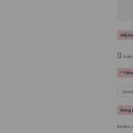
0%
comp
Välj k
Svart
*
Till
Övrig 
Beskriv s