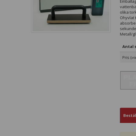
Emballag
vattenba
olika to
Ohyvlat 
absorber
sekunder
Metall/g
Antal s
Pris (
in
Bestä