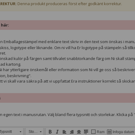
REKTUR:
Denna produkt produceras först efter godkänt korrektur.
 här:
n Emballagestämpel med enklare text skriv in den text som önskas i manus
 skiss, logotype eller liknande. Om ni vill ha Er logotype på stämpeln så t
et.
önskad kulör på färgen samt tillvalet snabbtorkande färg om Ni skall st
kad kartong.
 har ytterligare önskemål eller information som Ni vill ge oss så beskriver 
ion, beskrivning".
tt vi skall vara säkra på att vi uppfattat Era instruktioner korrekt så skickar
s
 egen text i manusrutan. Välj bland flera typsnitt och storlekar. Klicka på 
Typsnitt
Storlek
Ram
Infoga datum