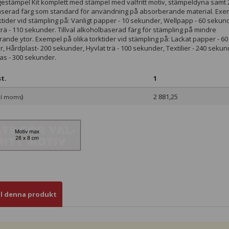
estämpel Kit komplett med stämpel med valfritt motiv, stämpeldyna samt 
serad färg som standard för användning på absorberande material. Exe
rktider vid stämpling på: Vanligt papper - 10 sekunder, Wellpapp - 60 sekun
trä - 110 sekunder. Tillval alkoholbaserad färg för stämpling på mindre
ande ytor. Exempel på olika torktider vid stämpling på: Lackat papper - 60
, Hårdplast- 200 sekunder, Hyvlat trä - 100 sekunder, Textilier - 240 sekun
las - 300 sekunder.
t.
1
)
2 881,25
kl moms
ll denna produkt