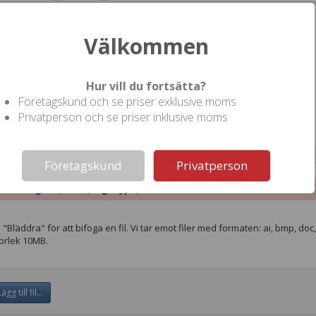
Välkommen
Hur vill du fortsätta?
Företagskund och se priser exklusive moms
Privatperson och se priser inklusive moms
Not valid!
!
Företagskund
Privatperson
 ett original, skiss, logotype, etc
 "Bläddra" för att bifoga en fil. Vi tar emot filer med formaten: ai, bmp, doc, do
torlek 10MB.
ägg till fil...