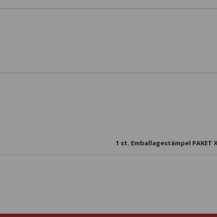
1
st. Emballagestämpel PAKET XL