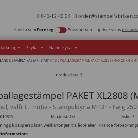
040-12 40 04
order@stampelfabriken.c
Handla som
Företag
Privatperson
—
(priser visas
exklusiv
märkning
Skyltar
Namnskyltar
LLAGE
STÄMPLA KASSAR- STARTKIT
EMBALLAGESTÄMPEL PAKET XL2808 (MAX 28 X 8 CM)
Produktlista
allagestämpel PAKET XL2808 (M
el, valfritt motiv - Stämpeldyna MP3F - Färg 250
6010855
Min.best: 1 st.
Lev.tid: 3 
ning på papperspåsar, wellkartonger, trälådor eller liknande förpackninga
information: