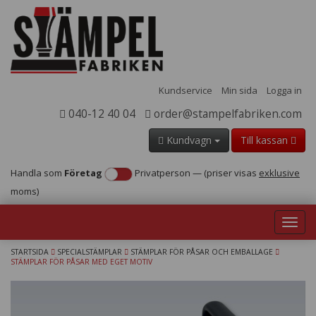
Kundservice
Min sida
Logga in
040-12 40 04
order@stampelfabriken.com
Kundvagn
Till kassan
Handla som
Företag
Privatperson
—
(priser visas
exklusive
moms)
Toggl
navig
STARTSIDA
SPECIALSTÄMPLAR
STÄMPLAR FÖR PÅSAR OCH EMBALLAGE
STÄMPLAR FÖR PÅSAR MED EGET MOTIV