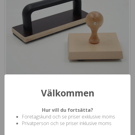
Välkommen
EMBALLAGESTÄMPEL - Valfritt motiv och storlek
För märkning av påsar och andra förpackningar.
Hur vill du fortsätta?
Art.nr: 16000010
Företagskund och se priser exklusive moms
Privatperson och se priser inklusive moms
Not valid!
!